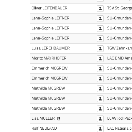
Oliver LEITENBAUER
TSV St. Geor
Lena-Sophie LEITNER
SU-Gmunden
Lena-Sophie LEITNER
SU-Gmunden
Lena-Sophie LEITNER
SU-Gmunden
Luisa LERCHBAUMER
TGW Zehnkam
Moritz MAYRHOFER
LAC BMD Amat
Emmerich MCGREW
SU-Gmunden
Emmerich MCGREW
SU-Gmunden
Mathilda MCGREW
SU-Gmunden
Mathilda MCGREW
SU-Gmunden
Mathilda MCGREW
SU-Gmunden
Lisa Müller (1986/LCAV Jodl Packaging)
Lisa MÜLLER
LCAV Jodl Pac
Ralf NEULAND
LAC Nationalp