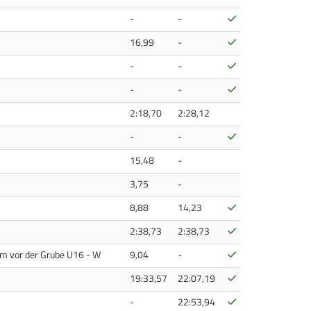
Bestätigt
-
-
Bestätigt
16,99
-
Bestätigt
-
-
Bestätigt
-
-
2:18,70
2:28,12
Bestätigt
-
-
15,48
-
3,75
-
Bestätigt
8,88
14,23
Bestätigt
2:38,73
2:38,73
Bestätigt
m vor der Grube U16 - W
9,04
-
Bestätigt
19:33,57
22:07,19
Bestätigt
-
22:53,94