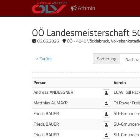
Athmin
OÖ Landesmeisterschaft 
06.06.2026
OÖ - 4840 Vöcklabruck, Volksbankstad
< Zurück
Sortierung
Person
Verein
Andreas ANDESSNER
LCAV Jodl Pac
Matthias AUMAYR
Tri Power Frei
Frieda BAUER
SU-Gmunden
Frieda BAUER
SU-Gmunden
Frieda BAUER
SU-Gmunden