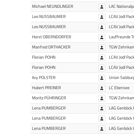
Michael NEUNDLINGER
LAC Nationalp
Leo NUSSBAUMER
LCAV Jodl Pac
Leo NUSSBAUMER
LCAV Jodl Pac
Horst OBERNDORFER
Lauffreunde T
Manfred ORTHACKER
TGW Zehnkam
Florian POHN
LCAV Jodl Pac
Florian POHN
LCAV Jodl Pac
Ilvy POLSTER
Union Salzburg
Hubert PREINER
LC Ebensee
Moritz PÜHRINGER
TGW Zehnkam
Lena PUMBERGER
LAG Genböck 
Lena PUMBERGER
LAG Genböck 
Lena PUMBERGER
LAG Genböck 