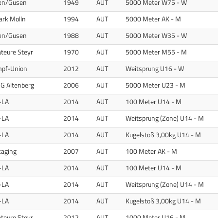
gen/Gusen
1949
AUT
5000 Meter W75 - W
ark Molln
1994
AUT
5000 Meter AK - M
SV St. Georgen/Gusen)
gen/Gusen
1988
AUT
5000 Meter W35 - W
eure Steyr
1970
AUT
5000 Meter M55 - M
pf-Union
2012
AUT
Weitsprung U16 - W
G Altenberg
2006
AUT
5000 Meter U23 - M
-LA
2014
AUT
100 Meter U14 - M
-LA
2014
AUT
Weitsprung (Zone) U14 - M
-LA
2014
AUT
Kugelstoß 3,00kg U14 - M
kaging
2007
AUT
100 Meter AK - M
-LA
2014
AUT
100 Meter U14 - M
-LA
2014
AUT
Weitsprung (Zone) U14 - M
-LA
2014
AUT
Kugelstoß 3,00kg U14 - M
eure Steyr
2012
AUT
1000 Meter U16 - M