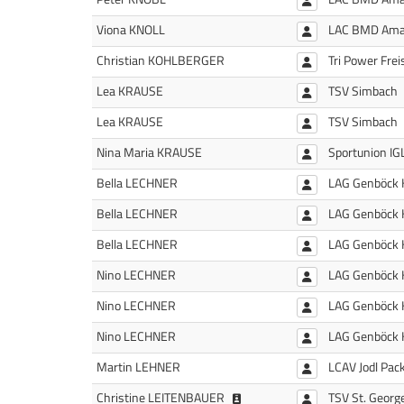
Viona KNOLL
LAC BMD Amat
Christian KOHLBERGER
Tri Power Frei
Lea KRAUSE
TSV Simbach
Lea KRAUSE
TSV Simbach
Nina Maria KRAUSE
Sportunion IGL
Bella LECHNER
LAG Genböck 
Bella LECHNER
LAG Genböck 
Bella LECHNER
LAG Genböck 
Nino LECHNER
LAG Genböck 
Nino LECHNER
LAG Genböck 
Nino LECHNER
LAG Genböck 
Martin LEHNER
LCAV Jodl Pac
Christine Leitenbauer (1985
Christine LEITENBAUER
TSV St. Geor