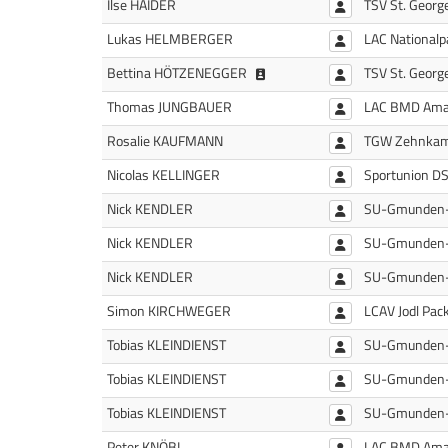
Ilse HAIDER
TSV St. Geor
Lukas HELMBERGER
LAC Nationalp
Bettina Hötzenegger (1988/T
Bettina HÖTZENEGGER
TSV St. Geor
Thomas JUNGBAUER
LAC BMD Amat
Rosalie KAUFMANN
TGW Zehnkam
Nicolas KELLINGER
Sportunion DS
Nick KENDLER
SU-Gmunden
Nick KENDLER
SU-Gmunden
Nick KENDLER
SU-Gmunden
Simon KIRCHWEGER
LCAV Jodl Pac
Tobias KLEINDIENST
SU-Gmunden
Tobias KLEINDIENST
SU-Gmunden
Tobias KLEINDIENST
SU-Gmunden
Peter KNÖBL
LAC BMD Amat