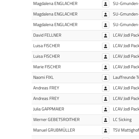
Magdalena ENGLACHER
SU-Gmunden
Magdalena ENGLACHER
SU-Gmunden
Magdalena ENGLACHER
SU-Gmunden
David FELLNER
LCAV Jodl Pac
Luisa FISCHER
LCAV Jodl Pac
Luisa FISCHER
LCAV Jodl Pac
Marie FISCHER
LCAV Jodl Pac
Naomi FIXL
Lauffreunde T
Andreas FREY
LCAV Jodl Pac
Andreas FREY
LCAV Jodl Pac
Julia GAPPMAIER
LCAV Jodl Pac
Werner GEBETSROITHER
LC Sicking
Manuel GRUBMÜLLER
TSV Mattigho