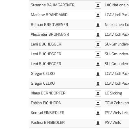
Susanne BAUMGARTNER
LAC Nationalp
Marlene BRANDMAIR
LCAV Jodl Pac
Roman BREITWIESER
Neukirchen lä
Alexander BRUNMAYR
LCAV Jodl Pac
Leni BUCHEGGER
SU-Gmunden
Leni BUCHEGGER
SU-Gmunden
Leni BUCHEGGER
SU-Gmunden
Gregor CELKO
LCAV Jodl Pac
Gregor CELKO
LCAV Jodl Pac
Klaus DERNDORFER
LC Sicking
Fabian EICHHORN
TGW Zehnkam
Konrad EINSIEDLER
PSV Wels Leic
Paulina EINSIEDLER
PSV Wels