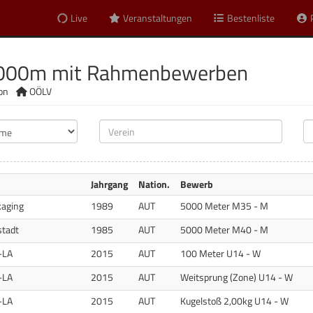
Live
Veranstaltungen
Bestenliste
5000m mit Rahmenbewerben
ion
OÖLV
Jahrgang
Nation.
Bewerb
kaging
1989
AUT
5000 Meter M35 - M
stadt
1985
AUT
5000 Meter M40 - M
-LA
2015
AUT
100 Meter U14 - W
-LA
2015
AUT
Weitsprung (Zone) U14 - W
-LA
2015
AUT
Kugelstoß 2,00kg U14 - W