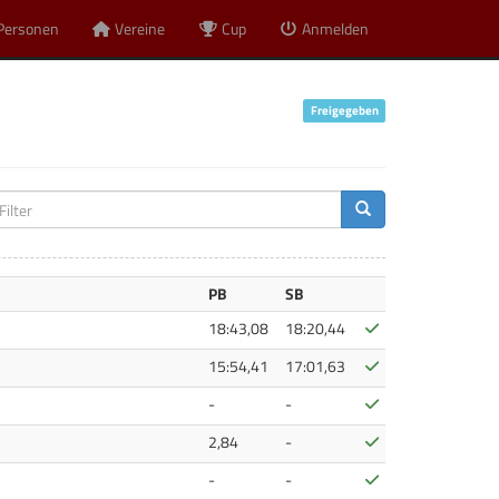
Personen
Vereine
Cup
Anmelden
Freigegeben
PB
SB
Bestätigt
18:43,08
18:20,44
Bestätigt
15:54,41
17:01,63
Bestätigt
-
-
Bestätigt
2,84
-
Bestätigt
-
-