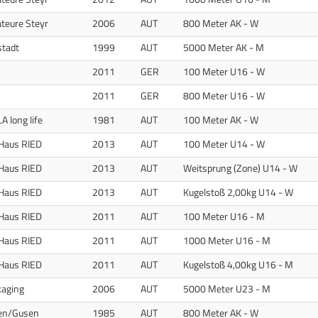
eure Steyr
2006
AUT
800 Meter AK - W
stadt
1999
AUT
5000 Meter AK - M
2011
GER
100 Meter U16 - W
2011
GER
800 Meter U16 - W
A long life
1981
AUT
100 Meter AK - W
Haus RIED
2013
AUT
100 Meter U14 - W
Haus RIED
2013
AUT
Weitsprung (Zone) U14 - W
Haus RIED
2013
AUT
Kugelstoß 2,00kg U14 - W
Haus RIED
2011
AUT
100 Meter U16 - M
Haus RIED
2011
AUT
1000 Meter U16 - M
Haus RIED
2011
AUT
Kugelstoß 4,00kg U16 - M
kaging
2006
AUT
5000 Meter U23 - M
/TSV St. Georgen/Gusen)
gen/Gusen
1985
AUT
800 Meter AK - W