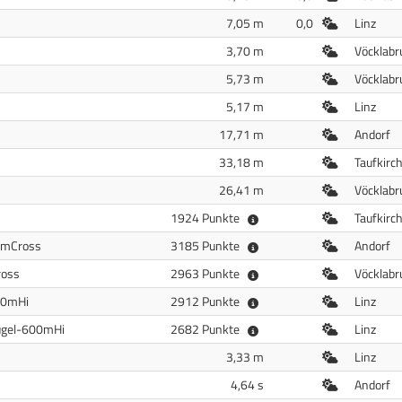
Freiluft
7,05 m
0,0
Linz
Freiluft
3,70 m
Vöcklabr
Freiluft
5,73 m
Vöcklabr
Freiluft
5,17 m
Linz
Freiluft
17,71 m
Andorf
Freiluft
33,18 m
Taufkirc
Freiluft
26,41 m
Vöcklabr
Freiluft
1924 Punkte
Taufkirc
Freiluft
0mCross
3185 Punkte
Andorf
Freiluft
ross
2963 Punkte
Vöcklabr
Freiluft
00mHi
2912 Punkte
Linz
Freiluft
gel-600mHi
2682 Punkte
Linz
Freiluft
3,33 m
Linz
Freiluft
4,64 s
Andorf