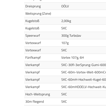
Dreisprung
OÖLV
Weitsprung (Zone)
Kugelstoß
2,00kg
Kugelstoß
SKC
Speerwurf
300g TurboJav
Vortexwurf
107g
Vortexwurf
SKC
Fünfkampf
Vortex 107g, 6H
Vierkampf
SKC-30fl-3erSprung-Gumi-60
Vierkampf
SKC-60m-Vortex-Weit-600mC
Vierkampf
SKC-60mH-Hochweit-Kugel-6
Vierkampf
SKC-60mHOOELV-Hochweit-Ku
Hoch-Weitsprung
SKC
30m fliegend
SKC