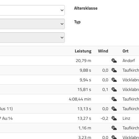
Altersklasse
Typ
Leistung
Wind
Ort
Freiluft
20,79 m
Andorf
Freiluft
9,88 s
0,0
Taufkirc
Freiluft
9,94 s
0,0
Vöcklabr
Freiluft
15,81 s
0,1
Vöcklabr
Freiluft
4:08,44 min
Taufkirc
Freiluft
Aus 11)
13,13 s
0,0
Taufkirc
Freiluft
7 Au:14
13,27 s
-0,2
Linz
Freiluft
1,16 m
Taufkirc
Freiluft
3,23 m
0,0
Vöcklabr