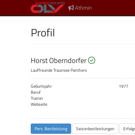
Athmin
Profil
startberechti
Horst Oberndorfer
Lauffreunde Traunsee Panthers
Geburtsjahr
1977
Beruf
Trainer
Webseite
Pers. Bestleistung
Saisonbestleistungen
Erfolg