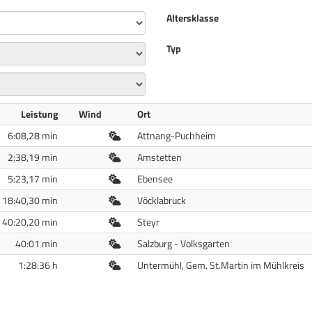
Altersklasse
Typ
Leistung
Wind
Ort
Freiluft
6:08,28 min
Attnang-Puchheim
Freiluft
2:38,19 min
Amstetten
Freiluft
5:23,17 min
Ebensee
Freiluft
18:40,30 min
Vöcklabruck
Freiluft
40:20,20 min
Steyr
Freiluft
40:01 min
Salzburg - Volksgarten
Freiluft
1:28:36 h
Untermühl, Gem. St.Martin im Mühlkreis