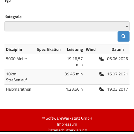
Typ
Kategorie
Disziplin
Spezifikation
Leistung
Wind
Datum
Freiluft
5000 Meter
19:16,57
06.06.2026
min
Freiluft
10km
39:45 min
16.07.2021
Straßenlauf
Freiluft
Halbmarathon
1:23:56 h
19.03.2017
© SoftwareWerkstatt GmbH
Impressum
Datenschutzerklärung