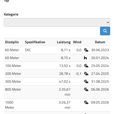
Typ
Kategorie
Disziplin
Spezifikation
Leistung
Wind
Datum
Freiluft
60 Meter
SKC
8,71 s
0,0
30.06.2023
Halle
60 Meter
8,75 s
20.01.2024
Freiluft
100 Meter
13,92 s
0,0
25.05.2024
Freiluft
200 Meter
28,78 s
-0,1
27.04.2025
Freiluft
300 Meter
47,02 s
31.08.2025
Freiluft
800 Meter
2:35,67
06.06.2026
min
Freiluft
1000
3:26,37
09.05.2026
Meter
min