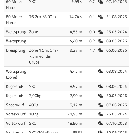
Freiluft
60 Meter
SKC
9,99 s
0,2
07.10.2023
Hürden
Freiluft
80 Meter
76,2cm/8,00m
14,74 s
-0,1
31.08.2025
Hürden
Freiluft
Weitsprung
Zone
4,55 m
0,0
25.05.2024
Freiluft
Weitsprung
4,48 m
0,2
09.05.2026
Freiluft
Dreisprung
Zone 1,5m; 6m -
9,27 m
1,7
06.06.2026
7,5m vor der
Grube
Freiluft
Weitsprung
4,42 m
03.08.2024
(Zone)
Freiluft
Kugelstoß
SKC
8,97 m
08.06.2024
Freiluft
Kugelstoß
3,00kg
7,90 m
30.05.2026
Freiluft
Speerwurf
400g
15,17 m
07.06.2025
Freiluft
Vortexwurf
107g
21,95 m
25.05.2024
Freiluft
Vortexwurf
SKC
18,90 m
07.10.2023
Freiluft
Vierkampf
SKC-30fl-Kugel-
3881
30.09.2023