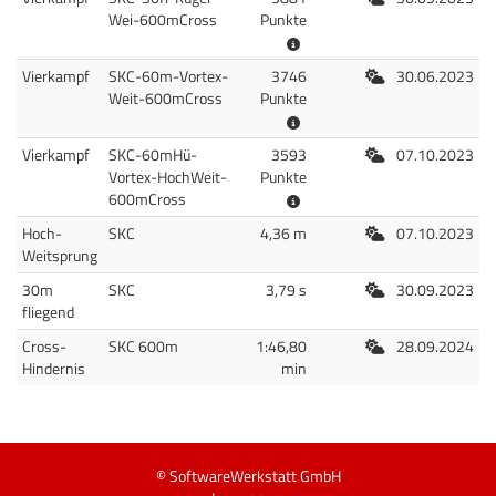
Wei-600mCross
Punkte
Freiluft
Vierkampf
SKC-60m-Vortex-
3746
30.06.2023
Weit-600mCross
Punkte
Freiluft
Vierkampf
SKC-60mHü-
3593
07.10.2023
Vortex-HochWeit-
Punkte
600mCross
Freiluft
Hoch-
SKC
4,36 m
07.10.2023
Weitsprung
Freiluft
30m
SKC
3,79 s
30.09.2023
fliegend
Freiluft
Cross-
SKC 600m
1:46,80
28.09.2024
Hindernis
min
© SoftwareWerkstatt GmbH