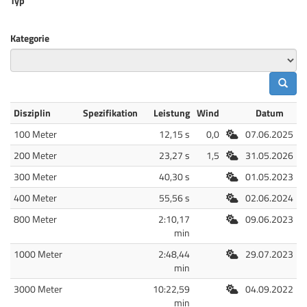
Typ
Kategorie
Disziplin
Spezifikation
Leistung
Wind
Datum
Freiluft
100 Meter
12,15 s
0,0
07.06.2025
Freiluft
200 Meter
23,27 s
1,5
31.05.2026
Freiluft
300 Meter
40,30 s
01.05.2023
Freiluft
400 Meter
55,56 s
02.06.2024
Freiluft
800 Meter
2:10,17
09.06.2023
min
Freiluft
1000 Meter
2:48,44
29.07.2023
min
Freiluft
3000 Meter
10:22,59
04.09.2022
min