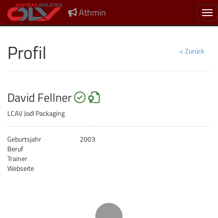
Athmin
Nav
Profil
< Zurück
startberechtigt
Safeguarding Green Car
David Fellner
LCAV Jodl Packaging
Geburtsjahr
2003
Beruf
Trainer
Webseite