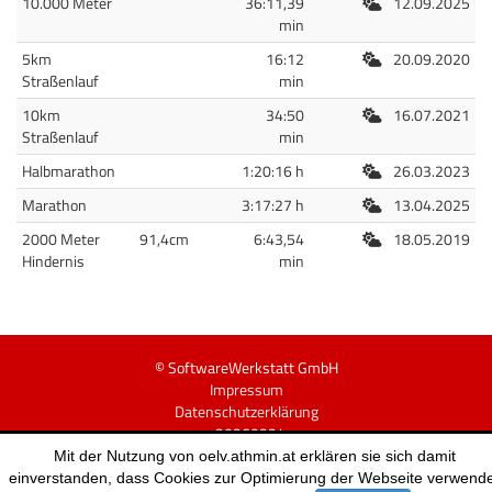
Freiluft
10.000 Meter
36:11,39
12.09.2025
min
Freiluft
5km
16:12
20.09.2020
Straßenlauf
min
Freiluft
10km
34:50
16.07.2021
Straßenlauf
min
Freiluft
Halbmarathon
1:20:16 h
26.03.2023
Freiluft
Marathon
3:17:27 h
13.04.2025
Freiluft
2000 Meter
91,4cm
6:43,54
18.05.2019
Hindernis
min
© SoftwareWerkstatt GmbH
Impressum
Datenschutzerklärung
v20260224
Mit der Nutzung von oelv.athmin.at erklären sie sich damit
einverstanden, dass Cookies zur Optimierung der Webseite verwend