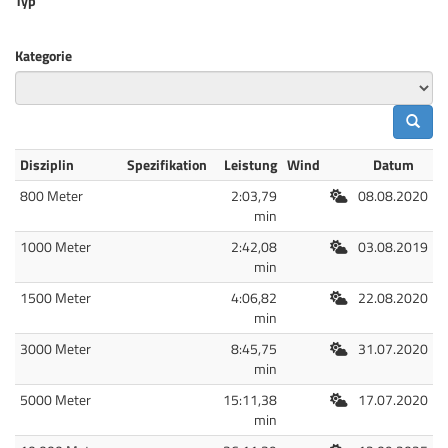
Typ
Kategorie
Disziplin
Spezifikation
Leistung
Wind
Datum
Freiluft
800 Meter
2:03,79
08.08.2020
min
Freiluft
1000 Meter
2:42,08
03.08.2019
min
Freiluft
1500 Meter
4:06,82
22.08.2020
min
Freiluft
3000 Meter
8:45,75
31.07.2020
min
Freiluft
5000 Meter
15:11,38
17.07.2020
min