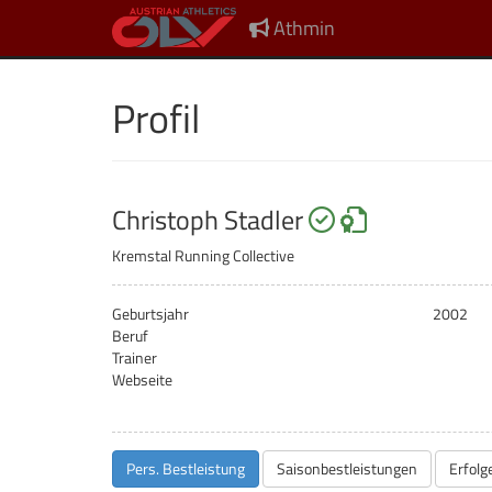
Athmin
Profil
startberechtig
Safeguardi
Christoph Stadler
Kremstal Running Collective
Geburtsjahr
2002
Beruf
Trainer
Webseite
Pers. Bestleistung
Saisonbestleistungen
Erfolg