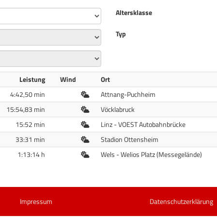
Altersklasse
Typ
Leistung
Wind
Ort
Freiluft
4:42,50 min
Attnang-Puchheim
Freiluft
15:54,83 min
Vöcklabruck
Freiluft
15:52 min
Linz - VOEST Autobahnbrücke
Freiluft
33:31 min
Stadion Ottensheim
Freiluft
1:13:14 h
Wels - Welios Platz (Messegelände)
Impressum
Datenschutzerklärung