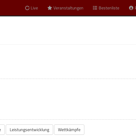
Live
Veranstaltungen
Bestenliste
t
ng Green Card
e
Leistungsentwicklung
Wettkämpfe