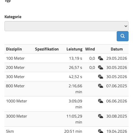
Typ
Kategorie
Disziplin
Spezifikation
Leistung
Wind
Datum
Freiluft
100 Meter
13,19 s
0,0
29.05.2026
Freiluft
200 Meter
26,57 s
0,0
30.05.2026
Freiluft
300 Meter
42,52 s
30.05.2026
Freiluft
800 Meter
2:16,66
07.06.2025
min
Freiluft
1000 Meter
3:09,09
06.06.2026
min
Freiluft
3000 Meter
11:05,29
30.08.2025
min
Freiluft
5km
20:51 min
19.04.2026