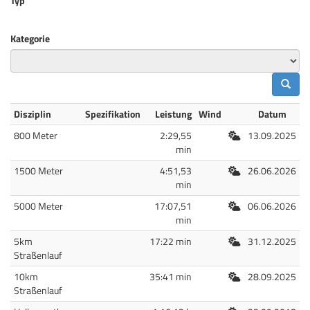
Typ
Kategorie
Disziplin
Spezifikation
Leistung
Wind
Datum
Freiluft
800 Meter
2:29,55
13.09.2025
min
Freiluft
1500 Meter
4:51,53
26.06.2026
min
Freiluft
5000 Meter
17:07,51
06.06.2026
min
Freiluft
5km
17:22 min
31.12.2025
Straßenlauf
Freiluft
10km
35:41 min
28.09.2025
Straßenlauf