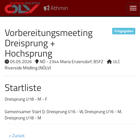
Athmin
Nav
Vorbereitungsmeeting
Freigegeben
Dreisprung +
Hochsprung
05.05.2026
NÖ - 2344 Maria Enzersdorf, BSFZ
ULC
Riverside Mödling (NÖLV)
Startliste
Dreisprung U18 - M - F
Gemeinsamer Start (): Dreisprung U16 - W, Dreisprung U16 - M,
Dreisprung U18 - M
< Zurück