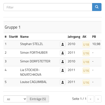
Gruppe 1
#
Start#
Name
Jahrgang
AK
PB
1
Stephan STELZL
2010
10,98
U18
2
Simon FORTHUBER
2011
-
U16
3
Simon DORFSTETTER
2010
-
U18
4
Lia STOCKER-
2011
-
U16
NOVATCHKOVA
5
Louise CAGUIMBAL
2011
-
U16
Seite
1 / 1
Einträge (5)
<
>