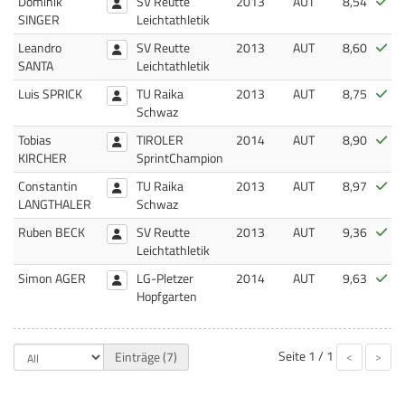
Bes
Dominik
SV Reutte
2013
AUT
8,54
SINGER
Leichtathletik
Bes
Leandro
SV Reutte
2013
AUT
8,60
SANTA
Leichtathletik
Bes
Luis SPRICK
TU Raika
2013
AUT
8,75
Schwaz
Bes
Tobias
TIROLER
2014
AUT
8,90
KIRCHER
SprintChampion
Bes
Constantin
TU Raika
2013
AUT
8,97
LANGTHALER
Schwaz
Bes
Ruben BECK
SV Reutte
2013
AUT
9,36
Leichtathletik
Bes
Simon AGER
LG-Pletzer
2014
AUT
9,63
Hopfgarten
Seite
1 / 1
Einträge (7)
<
>