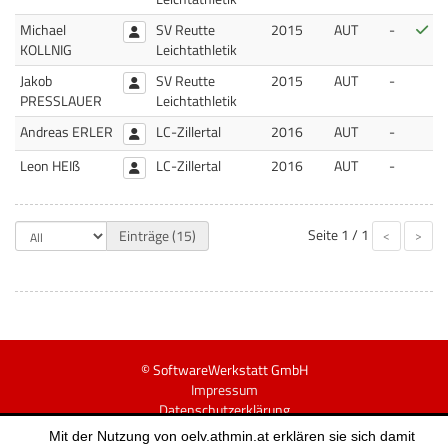
Bes
Michael
SV Reutte
2015
AUT
-
KOLLNIG
Leichtathletik
Jakob
SV Reutte
2015
AUT
-
PRESSLAUER
Leichtathletik
Andreas ERLER
LC-Zillertal
2016
AUT
-
Leon HEIß
LC-Zillertal
2016
AUT
-
Seite
1 / 1
Einträge (15)
<
>
© SoftwareWerkstatt GmbH
Impressum
Datenschutzerklärung
v20260224
Mit der Nutzung von oelv.athmin.at erklären sie sich damit