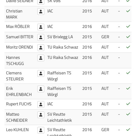
Bes
David SEIDNER
SK Völs
2016
AUT
-
Bes
Christian
IAC
2015
AUT
-
MARK
Bes
Max RÖßLER
IAC
2016
AUT
-
Bes
Samuel BITTER
SV Brixlegg LA
2015
GER
-
Bes
Moritz ORENDI
TU Raika Schwaz
2016
AUT
-
Hannes
TU Raika Schwaz
2016
AUT
-
TSCHUGG
Bes
Clemens
Raiffeisen TS
2015
AUT
-
STEURER
Wörgl
Bes
Erik
Raiffeisen TS
2015
AUT
-
EHRLENBACH
Wörgl
Bes
Rupert FUCHS
IAC
2016
AUT
-
Bes
Matteo
SV Reutte
2015
AUT
-
SCHNEIDER
Leichtathletik
Bes
Leo KUHLEN
SV Reutte
2016
GER
-
Leichtathletik