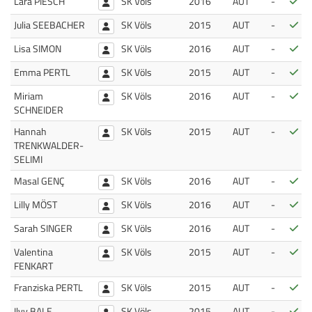
Bes
Lara PIESCH
SK Völs
2016
AUT
-
Bes
Julia SEEBACHER
SK Völs
2015
AUT
-
Bes
Lisa SIMON
SK Völs
2016
AUT
-
Bes
Emma PERTL
SK Völs
2015
AUT
-
Bes
Miriam
SK Völs
2016
AUT
-
SCHNEIDER
Bes
Hannah
SK Völs
2015
AUT
-
TRENKWALDER-
SELIMI
Bes
Masal GENÇ
SK Völs
2016
AUT
-
Bes
Lilly MÖST
SK Völs
2016
AUT
-
Bes
Sarah SINGER
SK Völs
2016
AUT
-
Bes
Valentina
SK Völs
2015
AUT
-
FENKART
Bes
Franziska PERTL
SK Völs
2015
AUT
-
Bes
Ilvy BALE
SK Völs
2015
AUT
-