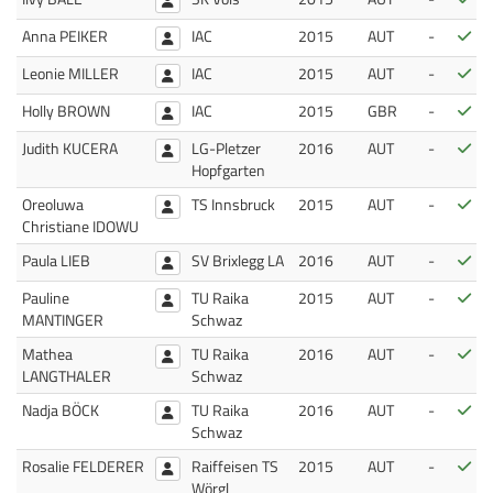
Bes
Anna PEIKER
IAC
2015
AUT
-
Bes
Leonie MILLER
IAC
2015
AUT
-
Bes
Holly BROWN
IAC
2015
GBR
-
Bes
Judith KUCERA
LG-Pletzer
2016
AUT
-
Hopfgarten
Bes
Oreoluwa
TS Innsbruck
2015
AUT
-
Christiane IDOWU
Bes
Paula LIEB
SV Brixlegg LA
2016
AUT
-
Bes
Pauline
TU Raika
2015
AUT
-
MANTINGER
Schwaz
Bes
Mathea
TU Raika
2016
AUT
-
LANGTHALER
Schwaz
Bes
Nadja BÖCK
TU Raika
2016
AUT
-
Schwaz
Bes
Rosalie FELDERER
Raiffeisen TS
2015
AUT
-
Wörgl