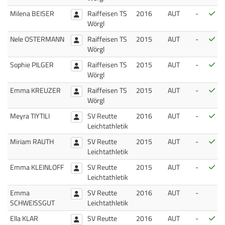
Bes
Milena BEISER
Raiffeisen TS
2016
AUT
-
Wörgl
Bes
Nele OSTERMANN
Raiffeisen TS
2015
AUT
-
Wörgl
Bes
Sophie PILGER
Raiffeisen TS
2015
AUT
-
Wörgl
Bes
Emma KREUZER
Raiffeisen TS
2015
AUT
-
Wörgl
Bes
Meyra TIYTILI
SV Reutte
2016
AUT
-
Leichtathletik
Bes
Miriam RAUTH
SV Reutte
2015
AUT
-
Leichtathletik
Bes
Emma KLEINLOFF
SV Reutte
2015
AUT
-
Leichtathletik
Emma
SV Reutte
2016
AUT
-
SCHWEISSGUT
Leichtathletik
Bes
Ella KLAR
SV Reutte
2016
AUT
-