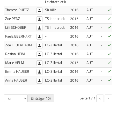
Leichtathletik
Bes
Theresa RUETZ
SK Völs
2016
AUT
-
Bes
Zoe PENZ
TS Innsbruck
2015
AUT
-
Bes
Lilli SCHOBER
TS Innsbruck
2016
AUT
-
Bes
Paula EBERHART
-
2016
AUT
-
Bes
Zoe FEUERBAUM
LC-Zillertal
2016
AUT
-
Bes
Rosina HEIM
LC-Zillertal
2016
AUT
-
Bes
Marie HELM
LC-Zillertal
2015
AUT
-
Bes
Emma HAUSER
LC-Zillertal
2016
AUT
-
Bes
Anna HAUSER
LC-Zillertal
2016
AUT
-
Seite
1 / 1
Einträge (40)
<
>