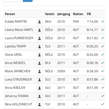
Person
Verein
Jahrgang
Nation.
PB
Bes
Eulalie MARTIN
WLV
2010
FRA
7:14,00
Bes
Liliane Marie HARTL
OÖLV
2010
AUT
8:14,77
Bes
Laura PUMBERGER
OÖLV
2012
AUT
8:21,92
Bes
Laetitia TRAPP
SLV
2011
AUT
8:30,25
Bes
Gloria URDL
NÖLV
2010
AUT
8:34,00
Bes
Anna WENZEL
BLV
2011
AUT
8:36,16
Bes
Marie JÄHNICHEN
NÖLV
2009
AUT
8:36,59
Bes
Luisa STAUDINGER
SLV
2010
AUT
8:37,86
Bes
Anna RÄDLER
VLV
2011
AUT
8:51,39
Bes
Johanna THOMA
VLV
2011
AUT
-
Bes
Nina HOLZKNECHT
TLV
2010
AUT
-