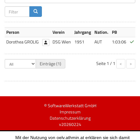
Person
Verein
Jahrgang
Nation.
PB
Bes
Dorothea GROLIG
DSG Wien
1951
AUT
1:03:06
Seite
1 / 1
Einträge (1)
<
>
© SoftwareWerkstatt GmbH
Impressum
Datenschutzerklärung
v20260224
Mit der Nutzung von oelv.athmin.at erklären sie sich damit