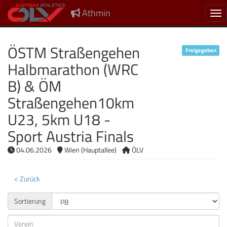
Athmin
Nav
ÖSTM Straßengehen
Freigegeben
Halbmarathon (WRC
B) & ÖM
Straßengehen10km
U23, 5km U18 -
Sport Austria Finals
04.06.2026
Wien (Hauptallee)
ÖLV
< Zurück
Sortierung