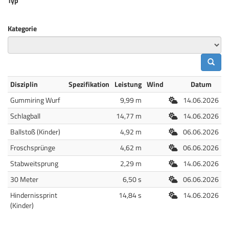
Typ
Kategorie
Disziplin
Spezifikation
Leistung
Wind
Datum
Freiluft
Gummiring Wurf
9,99 m
14.06.2026
Freiluft
Schlagball
14,77 m
14.06.2026
Freiluft
Ballstoß (Kinder)
4,92 m
06.06.2026
Freiluft
Froschsprünge
4,62 m
06.06.2026
Freiluft
Stabweitsprung
2,29 m
14.06.2026
Freiluft
30 Meter
6,50 s
06.06.2026
Freiluft
Hindernissprint
14,84 s
14.06.2026
(Kinder)