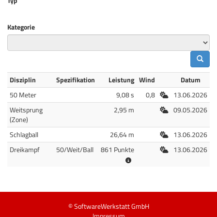
Typ
Kategorie
Disziplin
Spezifikation
Leistung
Wind
Datum
Freiluft
50 Meter
9,08 s
0,8
13.06.2026
Freiluft
Weitsprung
2,95 m
09.05.2026
(Zone)
Freiluft
Schlagball
26,64 m
13.06.2026
Freiluft
Dreikampf
50/Weit/Ball
861 Punkte
13.06.2026
© SoftwareWerkstatt GmbH
Impressum