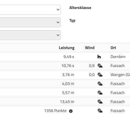
Altersklasse
Typ
Leistung
Wind
Ort
Halle
9,49 s
Dornbirn
Freiluft
10,76 s
0,9
Fussach
Freiluft
3,76 m
0,0
Wangen (G
Freiluft
4,03 m
Fussach
Freiluft
5,57 m
Fussach
Freiluft
13,45 m
Fussach
Freiluft
1356 Punkte
Fussach