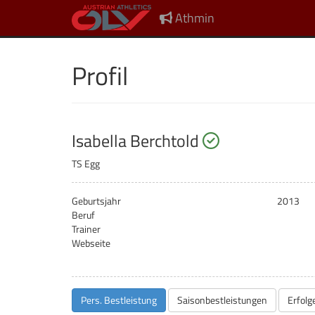
Athmin
Profil
startberechti
Isabella Berchtold
TS Egg
Geburtsjahr
2013
Beruf
Trainer
Webseite
Pers. Bestleistung
Saisonbestleistungen
Erfolg