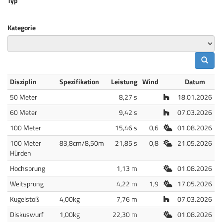
Typ
Kategorie
Disziplin
Spezifikation
Leistung
Wind
Datum
Halle
50 Meter
8,27 s
18.01.2026
Halle
60 Meter
9,42 s
07.03.2026
Freiluft
100 Meter
15,46 s
0,6
01.08.2026
Freiluft
100 Meter
83,8cm/8,50m
21,85 s
0,8
21.05.2026
Hürden
Freiluft
Hochsprung
1,13 m
01.08.2026
Freiluft
Weitsprung
4,22 m
1,9
17.05.2026
Halle
Kugelstoß
4,00kg
7,76 m
07.03.2026
Freiluft
Diskuswurf
1,00kg
22,30 m
01.08.2026