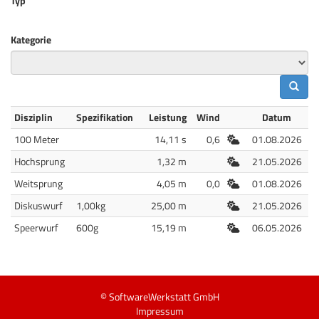
Typ
Kategorie
Disziplin
Spezifikation
Leistung
Wind
Datum
Freiluft
100 Meter
14,11 s
0,6
01.08.2026
Freiluft
Hochsprung
1,32 m
21.05.2026
Freiluft
Weitsprung
4,05 m
0,0
01.08.2026
Freiluft
Diskuswurf
1,00kg
25,00 m
21.05.2026
Freiluft
Speerwurf
600g
15,19 m
06.05.2026
© SoftwareWerkstatt GmbH
Impressum