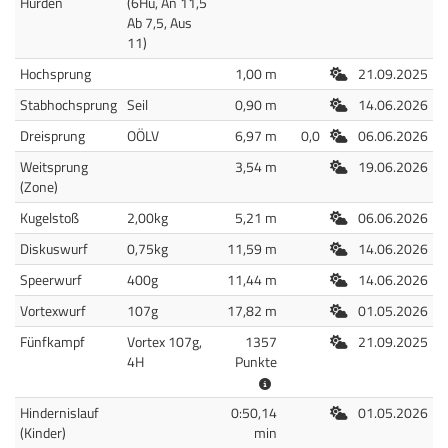
Hürden
(6Hü, An 11,5
Ab 7,5, Aus
11)
Freiluft
Hochsprung
1,00 m
21.09.2025
Freiluft
Stabhochsprung
Seil
0,90 m
14.06.2026
Freiluft
Dreisprung
OÖLV
6,97 m
0,0
06.06.2026
Freiluft
Weitsprung
3,54 m
19.06.2026
(Zone)
Freiluft
Kugelstoß
2,00kg
5,21 m
06.06.2026
Freiluft
Diskuswurf
0,75kg
11,59 m
14.06.2026
Freiluft
Speerwurf
400g
11,44 m
14.06.2026
Freiluft
Vortexwurf
107g
17,82 m
01.05.2026
Freiluft
Fünfkampf
Vortex 107g,
1357
21.09.2025
4H
Punkte
Freiluft
Hindernislauf
0:50,14
01.05.2026
(Kinder)
min