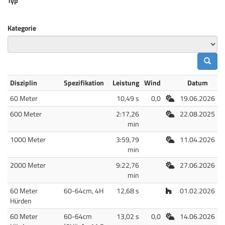
Typ
Kategorie
Disziplin
Spezifikation
Leistung
Wind
Datum
Freiluft
60 Meter
10,49 s
0,0
19.06.2026
Freiluft
600 Meter
2:17,26
22.08.2025
min
Freiluft
1000 Meter
3:59,79
11.04.2026
min
Freiluft
2000 Meter
9:22,76
27.06.2026
min
Halle
60 Meter
60-64cm, 4H
12,68 s
01.02.2026
Hürden
Freiluft
60 Meter
60-64cm
13,02 s
0,0
14.06.2026