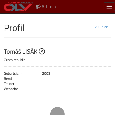
Athmin
Nav
Profil
< Zurück
nicht gemeldet
Tomáš LISÁK
Czech republic
Geburtsjahr
2003
Beruf
Trainer
Webseite