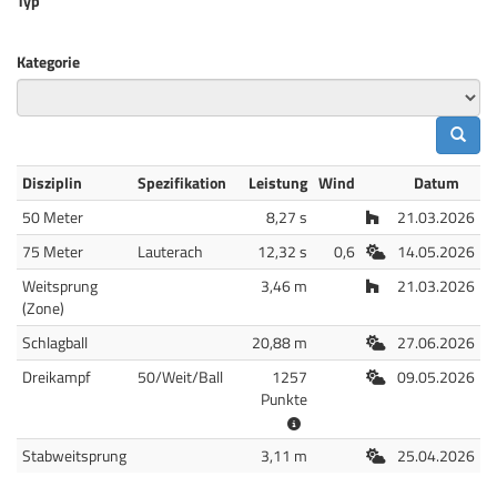
Typ
Kategorie
Disziplin
Spezifikation
Leistung
Wind
Datum
Halle
50 Meter
8,27 s
21.03.2026
Freiluft
75 Meter
Lauterach
12,32 s
0,6
14.05.2026
Halle
Weitsprung
3,46 m
21.03.2026
(Zone)
Freiluft
Schlagball
20,88 m
27.06.2026
Freiluft
Dreikampf
50/Weit/Ball
1257
09.05.2026
Punkte
Freiluft
Stabweitsprung
3,11 m
25.04.2026