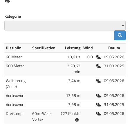
Typ
Kategorie
Disziplin
Spezifikation
Leistung
Wind
Datum
Freiluft
60 Meter
10,61 s
0,0
09.05.2026
Freiluft
600 Meter
2:20,62
31.08.2025
min
Freiluft
Weitsprung
3,44 m
09.05.2026
(Zone)
Freiluft
Vortexwurf
13,58 m
09.05.2026
Freiluft
Vortexwurf
7,98 m
31.08.2025
Freiluft
Dreikampf
60m-Weit-
727 Punkte
09.05.2026
Vortex