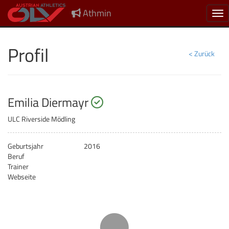
Athmin
Nav
Profil
< Zurück
startberechtigt
Emilia Diermayr
ULC Riverside Mödling
Geburtsjahr
2016
Beruf
Trainer
Webseite