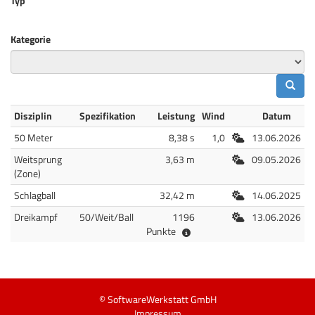
Typ
Kategorie
Disziplin
Spezifikation
Leistung
Wind
Datum
Freiluft
50 Meter
8,38 s
1,0
13.06.2026
Freiluft
Weitsprung
3,63 m
09.05.2026
(Zone)
Freiluft
Schlagball
32,42 m
14.06.2025
Freiluft
Dreikampf
50/Weit/Ball
1196
13.06.2026
Punkte
© SoftwareWerkstatt GmbH
Impressum