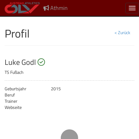
Athmin
Nav
Profil
< Zurück
startberechtigt
Luke Godl
TS Fußach
Geburtsjahr
2015
Beruf
Trainer
Webseite