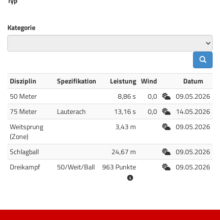
Typ
Kategorie
Disziplin
Spezifikation
Leistung
Wind
Datum
Freiluft
50 Meter
8,86 s
0,0
09.05.2026
Freiluft
75 Meter
Lauterach
13,16 s
0,0
14.05.2026
Freiluft
Weitsprung
3,43 m
09.05.2026
(Zone)
Freiluft
Schlagball
24,67 m
09.05.2026
Freiluft
Dreikampf
50/Weit/Ball
963 Punkte
09.05.2026