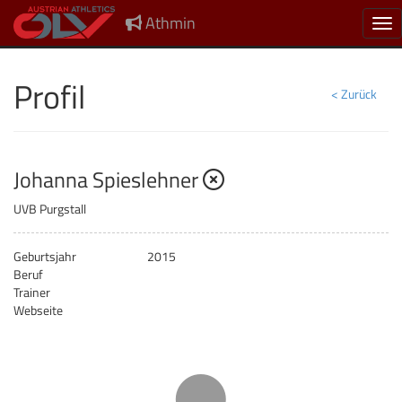
Athmin
Nav
Profil
< Zurück
nicht gemeldet
Johanna Spieslehner
UVB Purgstall
Geburtsjahr
2015
Beruf
Trainer
Webseite