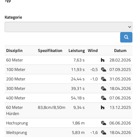
Typ
Kategorie
Disziplin
Spezifikation
Leistung
Wind
Datum
Halle
60 Meter
7,63 s
28.02.2026
Freiluft
100 Meter
11,93 s
-0,5
07.09.2025
Freiluft
200 Meter
24,44 s
-1,0
31.05.2026
Freiluft
300 Meter
39,31 s
18.04.2026
Freiluft
400 Meter
54,18 s
07.06.2026
Halle
60 Meter
83,8cm/8,50m
9,34 s
13.12.2025
Hürden
Freiluft
Hochsprung
1,86 m
06.06.2026
Freiluft
Weitsprung
5,83 m
-1,6
18.04.2026