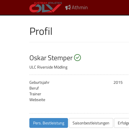
Athmin
Profil
startberechtigt
Oskar Stemper
ULC Riverside Mödling
Geburtsjahr
2015
Beruf
Trainer
Webseite
Pers. Bestleistung
Saisonbestleistungen
Erfolg