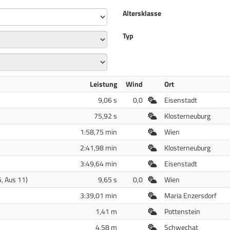
Altersklasse
Typ
Leistung
Wind
Ort
Freiluft
9,06 s
0,0
Eisenstadt
Freiluft
75,92 s
Klosterneuburg
Freiluft
1:58,75 min
Wien
Freiluft
2:41,98 min
Klosterneuburg
Freiluft
3:49,64 min
Eisenstadt
Freiluft
, Aus 11)
9,65 s
0,0
Wien
Freiluft
3:39,01 min
Maria Enzersdorf
Freiluft
1,41 m
Pottenstein
Freiluft
4,58 m
Schwechat