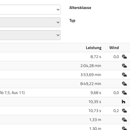
Altersklasse
Typ
Leistung
Wind
Fr
8,72 s
0,0
Fr
2:04,28 min
Fr
3:53,69 min
Fr
8:49,22 min
Fr
b 7,5, Aus 11)
9,68 s
0,0
Ha
10,35 s
Fr
10,73 s
0,2
Fr
1,33 m
Fr
1,30 m