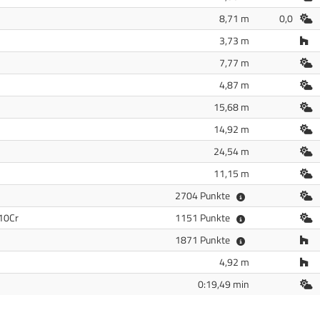
Fr
8,71 m
0,0
Ha
3,73 m
Fr
7,77 m
Fr
4,87 m
Fr
15,68 m
Fr
14,92 m
Fr
24,54 m
Fr
11,15 m
Fr
2704 Punkte
Fr
10Cr
1151 Punkte
Ha
1871 Punkte
Ha
4,92 m
Fr
0:19,49 min