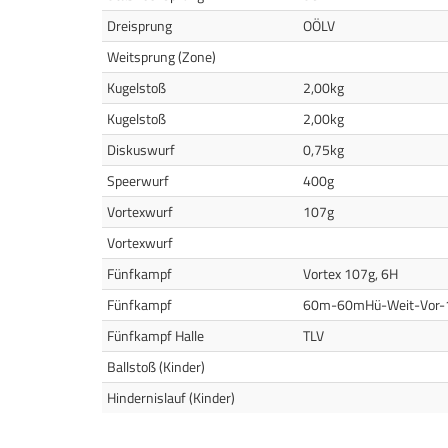
Dreisprung
OÖLV
Weitsprung (Zone)
Kugelstoß
2,00kg
Kugelstoß
2,00kg
Diskuswurf
0,75kg
Speerwurf
400g
Vortexwurf
107g
Vortexwurf
Fünfkampf
Vortex 107g, 6H
Fünfkampf
60m-60mHü-Weit-Vor-
Fünfkampf Halle
TLV
Ballstoß (Kinder)
Hindernislauf (Kinder)