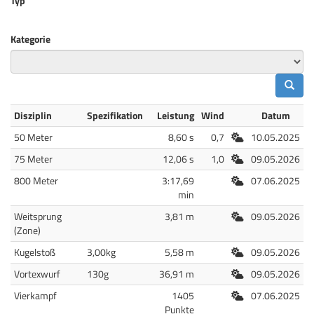
Typ
Kategorie
Disziplin
Spezifikation
Leistung
Wind
Datum
Freiluft
50 Meter
8,60 s
0,7
10.05.2025
Freiluft
75 Meter
12,06 s
1,0
09.05.2026
Freiluft
800 Meter
3:17,69
07.06.2025
min
Freiluft
Weitsprung
3,81 m
09.05.2026
(Zone)
Freiluft
Kugelstoß
3,00kg
5,58 m
09.05.2026
Freiluft
Vortexwurf
130g
36,91 m
09.05.2026
Freiluft
Vierkampf
1405
07.06.2025
Punkte