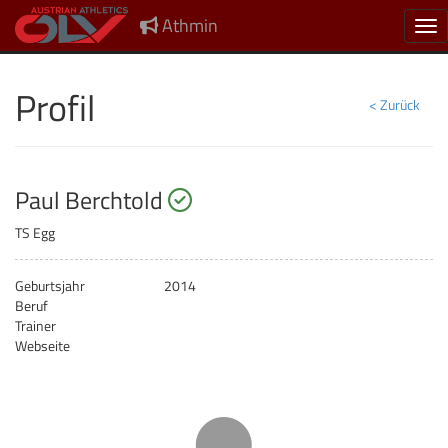
Athmin
Nav
Profil
< Zurück
startberechtigt
Paul Berchtold
TS Egg
Geburtsjahr
2014
Beruf
Trainer
Webseite