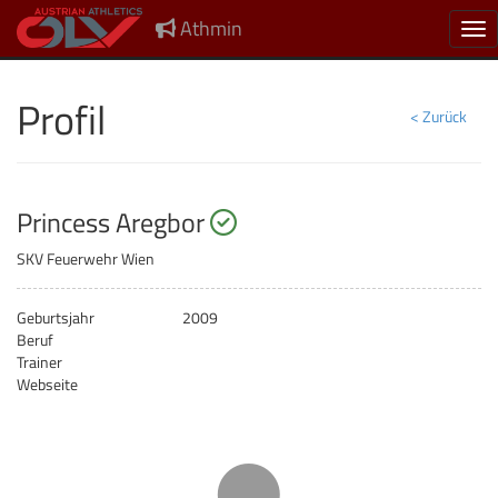
Athmin
Nav
Profil
< Zurück
startberechtigt
Princess Aregbor
SKV Feuerwehr Wien
Geburtsjahr
2009
Beruf
Trainer
Webseite