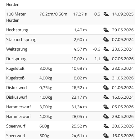
Hürden
Freiluft
100 Meter
76,2cm/8,50m
17,27 s
0,5
14.09.2025
Hürden
Freiluft
Hochsprung
1,40 m
29.05.2026
Freiluft
Stabhochsprung
2,60 m
07.09.2024
Freiluft
Weitsprung
4,57 m
-0,6
23.05.2024
Freiluft
Dreisprung
10,02 m
1,1
07.06.2026
Freiluft
Kugelstoß
3,00kg
10,69 m
23.05.2024
Freiluft
Kugelstoß
4,00kg
8,82 m
31.05.2026
Freiluft
Diskuswurf
0,75kg
26,52 m
01.06.2024
Freiluft
Diskuswurf
1,00kg
23,17 m
16.06.2024
Freiluft
Hammerwurf
3,00kg
31,34 m
06.06.2026
Freiluft
Hammerwurf
4,00kg
28,05 m
29.05.2026
Freiluft
Speerwurf
600g
25,52 m
30.05.2026
Freiluft
Speerwurf
500g
24,61 m
16.05.2026