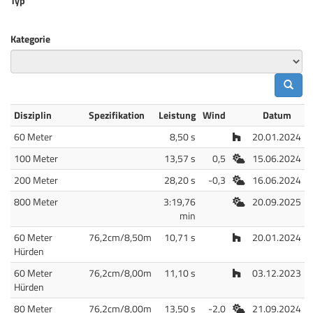
Typ
Kategorie
Disziplin
Spezifikation
Leistung
Wind
Datum
Halle
60 Meter
8,50 s
20.01.2024
Freiluft
100 Meter
13,57 s
0,5
15.06.2024
Freiluft
200 Meter
28,20 s
-0,3
16.06.2024
Freiluft
800 Meter
3:19,76
20.09.2025
min
Halle
60 Meter
76,2cm/8,50m
10,71 s
20.01.2024
Hürden
Halle
60 Meter
76,2cm/8,00m
11,10 s
03.12.2023
Hürden
Freiluft
80 Meter
76,2cm/8,00m
13,50 s
-2,0
21.09.2024