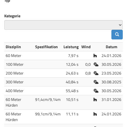
Typ
Kategorie
Disziplin
Spezifikation
Leistung
Wind
Datum
Halle
60 Meter
7,97 s
24.01.2026
Freiluft
100 Meter
12,04 s
0,0
30.05.2026
Freiluft
200 Meter
24,63 s
0,8
23.05.2026
Freiluft
300 Meter
40,84 s
30.08.2025
Freiluft
400 Meter
55,48 s
30.05.2026
Halle
60 Meter
91,4cm/9,14m
10,51 s
31.01.2026
Hürden
Halle
60 Meter
99,1cm/9,14m
11,11 s
24.01.2026
Hürden