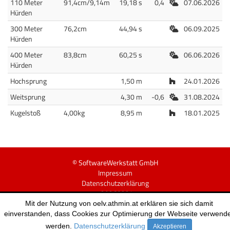
Freiluft
110 Meter
91,4cm/9,14m
19,18 s
0,4
07.06.2026
Hürden
Freiluft
300 Meter
76,2cm
44,94 s
06.09.2025
Hürden
Freiluft
400 Meter
83,8cm
60,25 s
06.06.2026
Hürden
Halle
Hochsprung
1,50 m
24.01.2026
Freiluft
Weitsprung
4,30 m
-0,6
31.08.2024
Halle
Kugelstoß
4,00kg
8,95 m
18.01.2025
© SoftwareWerkstatt GmbH
Impressum
Datenschutzerklärung
v20260224
Mit der Nutzung von oelv.athmin.at erklären sie sich damit
einverstanden, dass Cookies zur Optimierung der Webseite verwend
werden.
Datenschutzerklärung
Akzeptieren