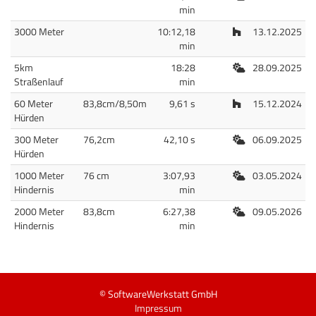
min
Halle
3000 Meter
10:12,18
13.12.2025
min
Freiluft
5km
18:28
28.09.2025
Straßenlauf
min
Halle
60 Meter
83,8cm/8,50m
9,61 s
15.12.2024
Hürden
Freiluft
300 Meter
76,2cm
42,10 s
06.09.2025
Hürden
Freiluft
1000 Meter
76 cm
3:07,93
03.05.2024
Hindernis
min
Freiluft
2000 Meter
83,8cm
6:27,38
09.05.2026
Hindernis
min
© SoftwareWerkstatt GmbH
Impressum