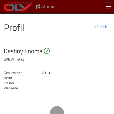
Athmin
Nav
Profil
< Zurück
startberechtigt
Destiny Enoma
UAB Athletics
Geburtsjahr
2010
Beruf
Trainer
Webseite