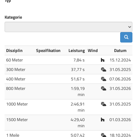
Typ
Kategorie
Disziplin
Spezifikation
Leistung
Wind
Datum
Halle
60 Meter
7,84 s
15.12.2024
Freiluft
300 Meter
37,77 s
31.05.2025
Freiluft
400 Meter
51,67 s
07.06.2026
Freiluft
800 Meter
1:59,19
31.05.2026
min
Freiluft
1000 Meter
2:46,91
31.05.2025
min
Halle
1500 Meter
4:29,40
01.03.2026
min
Freiluft
1 Meile
5:07,42
18.10.2024