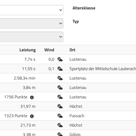
Altersklasse
Typ
Leistung
Wind
Ort
Freiluft
7,74 s
0,0
Lustenau
Freiluft
11,55 s
0,1
Sportplatz der Mittelschule Lauterac
Freiluft
2:58,34 min
Lustenau
Freiluft
3,84 m
Lustenau
Freiluft
1756 Punkte
Lustenau
Freiluft
31,97 m
Höchst
Freiluft
1323 Punkte
Fussach
Freiluft
21,73 m
Höchst
Freiluft
3,38 m
Götzis