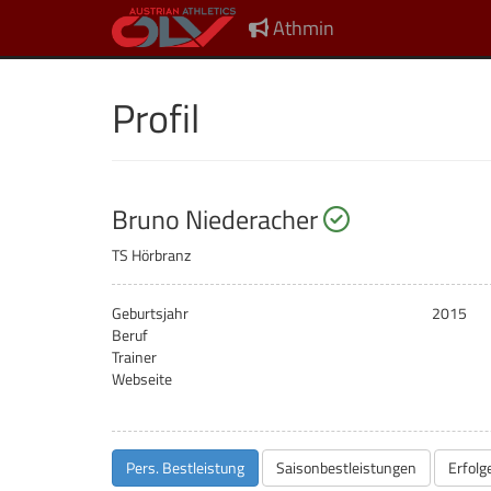
Athmin
Profil
startberechti
Bruno Niederacher
TS Hörbranz
Geburtsjahr
2015
Beruf
Trainer
Webseite
Pers. Bestleistung
Saisonbestleistungen
Erfolg