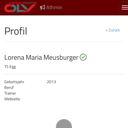
Athmin
N
Profil
< Zurück
startberechtig
Lorena Maria Meusburger
TS Egg
Geburtsjahr
2013
Beruf
Trainer
Webseite