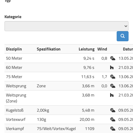
Typ
Kategorie
Disziplin
Spezifikation
Leistung
Wind
Datu
Freiluft
50 Meter
9,24 s
0,8
13.05.2
Halle
60 Meter
9,76 s
21.03.2
Freiluft
75 Meter
11,63 s
1,7
13.06.2
Freiluft
Weitsprung
Zone
3,66 m
0,0
13.06.2
Halle
Weitsprung
3,68 m
21.03.2
(Zone)
Freiluft
Kugelstoß
2,00kg
5,48 m
09.05.2
Freiluft
Vortexwurf
130g
20,00 m
09.05.2
Freiluft
Vierkampf
75/Weit/Vortex/Kugel
1109
09.05.2