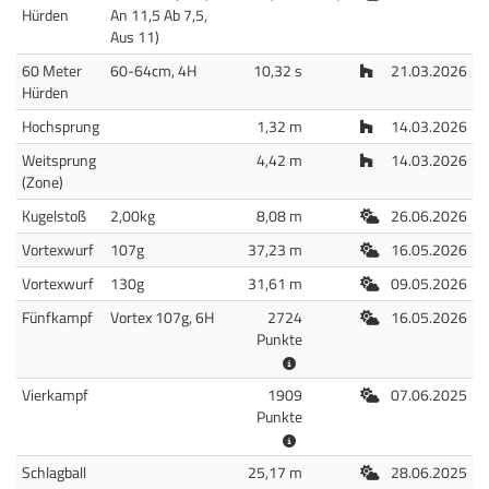
Hürden
An 11,5 Ab 7,5,
Aus 11)
Halle
60 Meter
60-64cm, 4H
10,32 s
21.03.2026
Hürden
Halle
Hochsprung
1,32 m
14.03.2026
Halle
Weitsprung
4,42 m
14.03.2026
(Zone)
Freiluft
Kugelstoß
2,00kg
8,08 m
26.06.2026
Freiluft
Vortexwurf
107g
37,23 m
16.05.2026
Freiluft
Vortexwurf
130g
31,61 m
09.05.2026
Freiluft
Fünfkampf
Vortex 107g, 6H
2724
16.05.2026
Punkte
Freiluft
Vierkampf
1909
07.06.2025
Punkte
Freiluft
Schlagball
25,17 m
28.06.2025