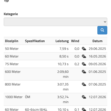
Typ
Kategorie
Disziplin
Spezifikation
Leistung
Wind
Datum
Freiluft
50 Meter
7,59 s
0,0
29.06.2025
Freiluft
60 Meter
8,50 s
0,0
16.05.2026
Freiluft
75 Meter
10,73 s
0,2
09.05.2026
Freiluft
600 Meter
2:09,60
01.06.2025
min
Freiluft
800 Meter
3:07,35
07.06.2025
min
Freiluft
1000 Meter
ÖM
3:52,74
12.07.2026
min
Freiluft
60 Meter
60-64cm (6Hü,
10,10 s
0,1
12.07.2026