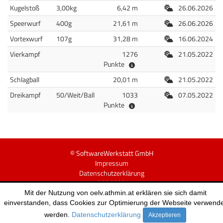
Freiluft
Kugelstoß
3,00kg
6,42 m
26.06.2026
Freiluft
Speerwurf
400g
21,61 m
26.06.2026
Freiluft
Vortexwurf
107g
31,28 m
16.06.2024
Freiluft
Vierkampf
1276
21.05.2022
Punkte
Freiluft
Schlagball
20,01 m
21.05.2022
Freiluft
Dreikampf
50/Weit/Ball
1033
07.05.2022
Punkte
© SoftwareWerkstatt GmbH
Impressum
Datenschutzerklärung
v20260224
Mit der Nutzung von oelv.athmin.at erklären sie sich damit
einverstanden, dass Cookies zur Optimierung der Webseite verwend
werden.
Datenschutzerklärung
Akzeptieren