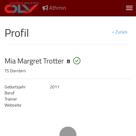
Athmin
Nav
Profil
< Zurück
Mia Margret Trotter 
startberechtigt
Mia Margret Trotter
TS Dornbirn
Geburtsjahr
2011
Beruf
Trainer
Webseite