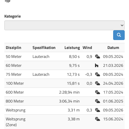
Typ
Kategorie
Disziplin
Spezifikation
Leistung
Wind
Datum
Freiluft
50 Meter
Lauterach
8,50 s
0,9
09.05.2024
Halle
60 Meter
9,75 s
21.03.2026
Freiluft
75 Meter
Lauterach
12,73 s
-0,3
09.05.2024
Freiluft
100 Meter
15,81 s
0,0
24.04.2026
Freiluft
600 Meter
2:28,94 min
17.05.2024
Freiluft
800 Meter
3:06,34 min
01.06.2025
Freiluft
Weitsprung
3,31 m
0,3
09.05.2026
Freiluft
Weitsprung
3,38 m
15.06.2024
(Zone)