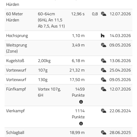
Hürden
Freiluft
60 Meter
60-64cm
12,96 s
0,8
12.07.2026
Hürden
(6Hü, An 11,5
Ab 7,5, Aus 11)
Halle
Hochsprung
1,10 m
14.03.2026
Freiluft
Weitsprung
3,49 m
09.05.2026
(Zone)
Freiluft
Kugelstoß
2,00kg
6,18 m
13.06.2026
Freiluft
Vortexwurf
107g
21,32 m
25.04.2026
Freiluft
Vortexwurf
130g
17,50 m
09.05.2026
Freiluft
Fünfkampf
Vortex 107g,
1459
12.07.2026
6H
Punkte
Freiluft
Vierkampf
1114
22.06.2024
Punkte
Freiluft
Schlagball
18,99 m
28.06.2025