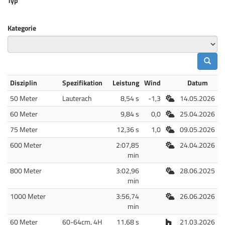
Typ
Kategorie
Disziplin
Spezifikation
Leistung
Wind
Datum
Freiluft
50 Meter
Lauterach
8,54 s
-1,3
14.05.2026
Freiluft
60 Meter
9,84 s
0,0
25.04.2026
Freiluft
75 Meter
12,36 s
1,0
09.05.2026
Freiluft
600 Meter
2:07,85
24.04.2026
min
Freiluft
800 Meter
3:02,96
28.06.2025
min
Freiluft
1000 Meter
3:56,74
26.06.2026
min
Halle
60 Meter
60-64cm, 4H
11,68 s
21.03.2026