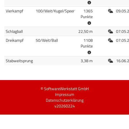
Freiluft
Vierkampf
100/Weit/Kugel/Speer
1365
09.05.
Punkte
Freiluft
Schlagball
22,50 m
07.05.
Freiluft
Dreikampf
50/Weit/Ball
1108
07.05.
Punkte
Freiluft
Stabweitsprung
3,38 m
16.06.
© SoftwareWerkstatt GmbH
Impressum
Datenschutzerklärung
v20260224