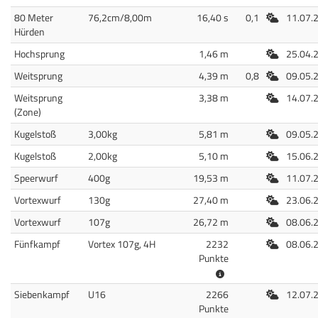
Freiluft
80 Meter
76,2cm/8,00m
16,40 s
0,1
11.07.
Hürden
Freiluft
Hochsprung
1,46 m
25.04.
Freiluft
Weitsprung
4,39 m
0,8
09.05.
Freiluft
Weitsprung
3,38 m
14.07.
(Zone)
Freiluft
Kugelstoß
3,00kg
5,81 m
09.05.
Freiluft
Kugelstoß
2,00kg
5,10 m
15.06.
Freiluft
Speerwurf
400g
19,53 m
11.07.
Freiluft
Vortexwurf
130g
27,40 m
23.06.
Freiluft
Vortexwurf
107g
26,72 m
08.06.
Freiluft
Fünfkampf
Vortex 107g, 4H
2232
08.06.
Punkte
Freiluft
Siebenkampf
U16
2266
12.07.
Punkte