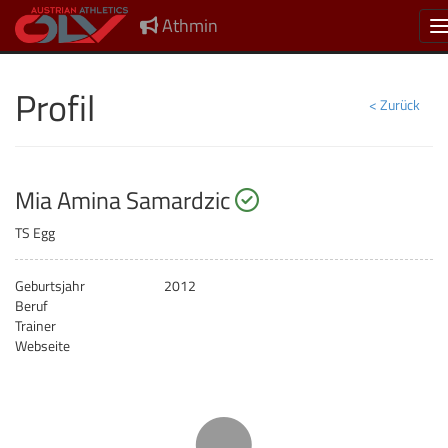
Athmin
N
Profil
< Zurück
startberechtigt
Mia Amina Samardzic
TS Egg
Geburtsjahr
2012
Beruf
Trainer
Webseite