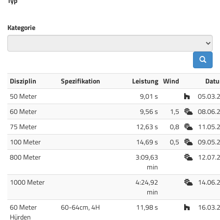
Typ
Kategorie
Disziplin
Spezifikation
Leistung
Wind
Dat
Halle
50 Meter
9,01 s
05.03.
Freiluft
60 Meter
9,56 s
1,5
08.06.
Freiluft
75 Meter
12,63 s
0,8
11.05.
Freiluft
100 Meter
14,69 s
0,5
09.05.
Freiluft
800 Meter
3:09,63
12.07.
min
Freiluft
1000 Meter
4:24,92
14.06.
min
Halle
60 Meter
60-64cm, 4H
11,98 s
16.03.
Hürden