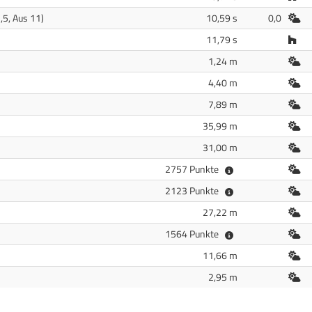
Fre
,5, Aus 11)
10,59 s
0,0
Hal
11,79 s
Fre
1,24 m
Fre
4,40 m
Fre
7,89 m
Fre
35,99 m
Fre
31,00 m
Fre
2757 Punkte
Fre
2123 Punkte
Fre
27,22 m
Fre
1564 Punkte
Fre
11,66 m
Fre
2,95 m