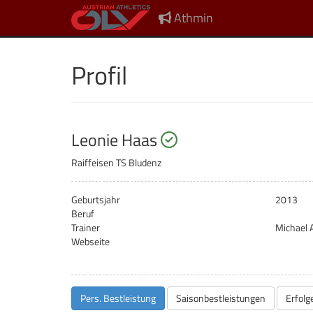
Athmin
Profil
startberechtigt
Leonie Haas
Raiffeisen TS Bludenz
Geburtsjahr
2013
Beruf
Trainer
Michael 
Webseite
Pers. Bestleistung
Saisonbestleistungen
Erfolg