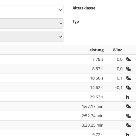
Altersklasse
Typ
Leistung
Wind
Fre
7,79 s
0,0
Fre
8,63 s
0,0
Fre
10,60 s
0,1
Fre
14,62 s
-0,1
Hal
29,63 s
Fre
1:47,17 min
Fre
2:52,74 min
Fre
3:23,85 min
Hal
9,72 s