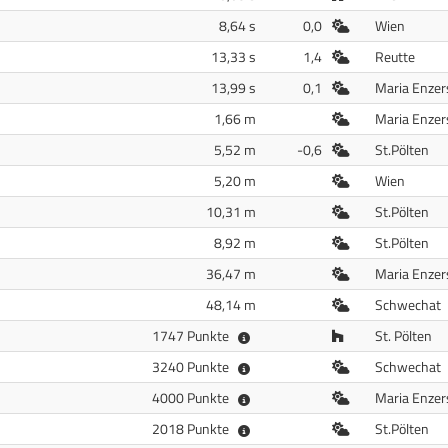
Freiluft
8,64 s
0,0
Wien
Freiluft
13,33 s
1,4
Reutte
Freiluft
13,99 s
0,1
Maria Enzer
Freiluft
1,66 m
Maria Enzer
Freiluft
5,52 m
-0,6
St.Pölten
Freiluft
5,20 m
Wien
Freiluft
10,31 m
St.Pölten
Freiluft
8,92 m
St.Pölten
Freiluft
36,47 m
Maria Enzer
Freiluft
48,14 m
Schwechat
Halle
1747 Punkte
St. Pölten
Freiluft
3240 Punkte
Schwechat
Freiluft
4000 Punkte
Maria Enzer
Freiluft
2018 Punkte
St.Pölten