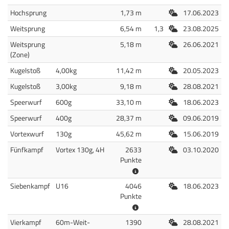
Freiluft
Hochsprung
1,73 m
17.06.2023
Freiluft
Weitsprung
6,54 m
1,3
23.08.2025
Freiluft
Weitsprung
5,18 m
26.06.2021
(Zone)
Freiluft
Kugelstoß
4,00kg
11,42 m
20.05.2023
Freiluft
Kugelstoß
3,00kg
9,18 m
28.08.2021
Freiluft
Speerwurf
600g
33,10 m
18.06.2023
Freiluft
Speerwurf
400g
28,37 m
09.06.2019
Freiluft
Vortexwurf
130g
45,62 m
15.06.2019
Freiluft
Fünfkampf
Vortex 130g, 4H
2633
03.10.2020
Punkte
Freiluft
Siebenkampf
U16
4046
18.06.2023
Punkte
Freiluft
Vierkampf
60m-Weit-
1390
28.08.2021