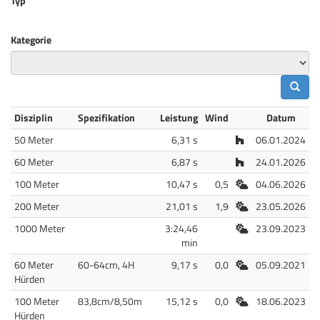
Typ
Kategorie
Disziplin
Spezifikation
Leistung
Wind
Datum
Halle
50 Meter
6,31 s
06.01.2024
Halle
60 Meter
6,87 s
24.01.2026
Freiluft
100 Meter
10,47 s
0,5
04.06.2026
Freiluft
200 Meter
21,01 s
1,9
23.05.2026
Freiluft
1000 Meter
3:24,46
23.09.2023
min
Freiluft
60 Meter
60-64cm, 4H
9,17 s
0,0
05.09.2021
Hürden
Freiluft
100 Meter
83,8cm/8,50m
15,12 s
0,0
18.06.2023
Hürden