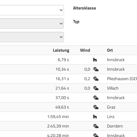
Altersklasse
Typ
Leistung
Wind
Ort
Halle
6,79 s
Innsbruck
Freiluft
10,34 s
0,0
Innsbruck
Freiluft
16,31 s
0,2
Pliezhausen (GE
Freiluft
21,64 s
0,0
Villach
Freiluft
37,00 s
Innsbruck
Freiluft
49,63 s
Graz
Halle
1:59,45 min
Linz
Freiluft
2:45,39 min
Dornbirn
Freiluft
4:20,28 min
Innsbruck