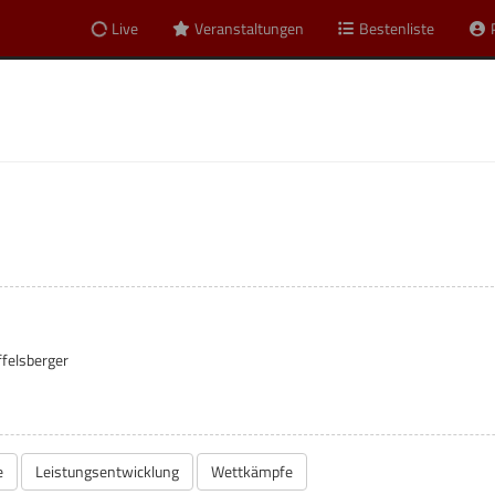
Live
Veranstaltungen
Bestenliste
t
ffelsberger
e
Leistungsentwicklung
Wettkämpfe