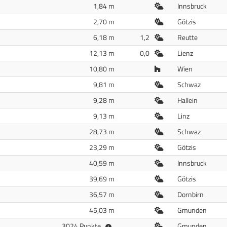
Freiluft
1,84 m
Innsbruck
Freiluft
2,70 m
Götzis
Freiluft
6,18 m
1,2
Reutte
Freiluft
12,13 m
0,0
Lienz
Halle
10,80 m
Wien
Freiluft
9,81 m
Schwaz
Freiluft
9,28 m
Hallein
Freiluft
9,13 m
Linz
Freiluft
28,73 m
Schwaz
Freiluft
23,29 m
Götzis
Freiluft
40,59 m
Innsbruck
Freiluft
39,69 m
Götzis
Freiluft
36,57 m
Dornbirn
Freiluft
45,03 m
Gmunden
Freiluft
3024 Punkte
Gmunden