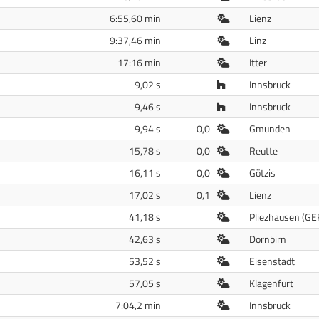
Freiluft
6:55,60 min
Lienz
Freiluft
9:37,46 min
Linz
Freiluft
17:16 min
Itter
Halle
9,02 s
Innsbruck
Halle
9,46 s
Innsbruck
Freiluft
9,94 s
0,0
Gmunden
Freiluft
15,78 s
0,0
Reutte
Freiluft
16,11 s
0,0
Götzis
Freiluft
17,02 s
0,1
Lienz
Freiluft
41,18 s
Pliezhausen (GE
Freiluft
42,63 s
Dornbirn
Freiluft
53,52 s
Eisenstadt
Freiluft
57,05 s
Klagenfurt
Freiluft
7:04,2 min
Innsbruck