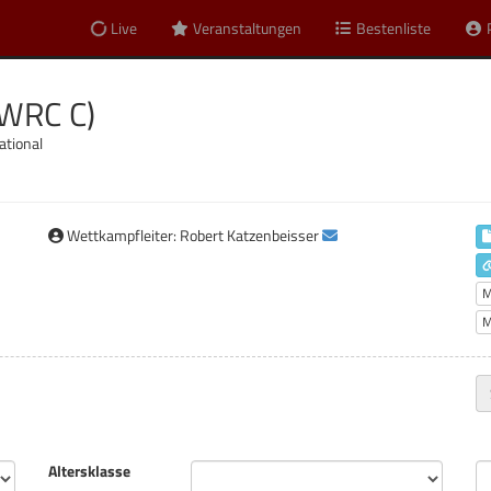
Live
Veranstaltungen
Bestenliste
(WRC C)
ational
Wettkampfleiter: Robert Katzenbeisser
M
M
Altersklasse