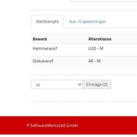
Wettkämpfe
Aus-/Cupwertungen
Bewerb
Altersklasse
U20 Männer - M
Hammerwurf
U20 - M
Allgemeine Klasse 
Diskuswurf
AK - M
Einträge (2)
© SoftwareWerkstatt GmbH