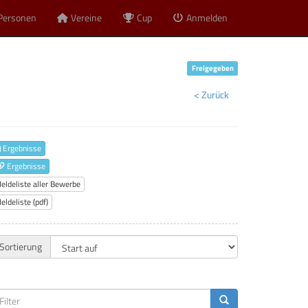
Personen
Vereine
Cup
Anmelden
Freigegeben
< Zurück
Ergebnisse
Ergebnisse
eldeliste aller Bewerbe
eldeliste (pdf)
Sortierung