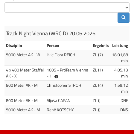
Track Night Vienna (WRC D) 20.06.2026
Disziplin
Person
Ergebnis
Leistung
Allgemeine Klasse Frauen - W
5000 Meter AK - W
Ilvie Flora REICH
ZL (7)
18:01,88
min
4 x 400 Meter Staffel
1005 - ProTeam Vienna
ZL (1)
4:05,13
AK Mixed - X
1005 - ProTeam Vienna - 1
AK - X
- 1
min
Allgemeine Klasse Männer - M
800 Meter AK - M
Christopher STROH
ZL (4)
1:59,12
min
Allgemeine Klasse Männer - M
800 Meter AK - M
Aljoša CAPAN
ZL ()
DNF
Allgemeine Klasse Männer - M
5000 Meter AK - M
René KOTSCHY
ZL ()
DNS