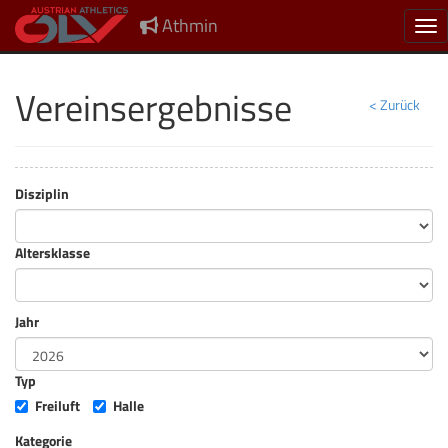
Athmin
Nav
Vereinsergebnisse
< Zurück
Disziplin
Altersklasse
Jahr
Typ
Freiluft
Halle
Kategorie