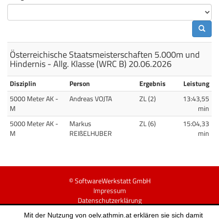
Österreichische Staatsmeisterschaften 5.000m und
Hindernis - Allg. Klasse (WRC B) 20.06.2026
Disziplin
Person
Ergebnis
Leistung
5000 Meter AK -
Andreas VOJTA
ZL (2)
13:43,55
Allgemeine Klasse Männer - M
M
min
5000 Meter AK -
Markus
ZL (6)
15:04,33
Allgemeine Klasse Männer - M
M
REIßELHUBER
min
© SoftwareWerkstatt GmbH
Impressum
Datenschutzerklärung
v20260224
Mit der Nutzung von oelv.athmin.at erklären sie sich damit