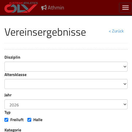
Athmin
Nav
Vereinsergebnisse
< Zurück
Disziplin
Altersklasse
Jahr
Typ
Freiluft
Halle
Kategorie